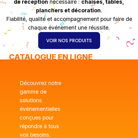
de réception
nécessaire :
chaises, tables,
planchers et décoration
.
Fiabilité, qualité et accompagnement pour faire de
chaque événement une réussite.
VOIR NOS PRODUITS
CATALOGUE EN LIGNE
Découvrez notre
gamme de
solutions
événementielles
conçues pour
répondre à tous
vos besoins.