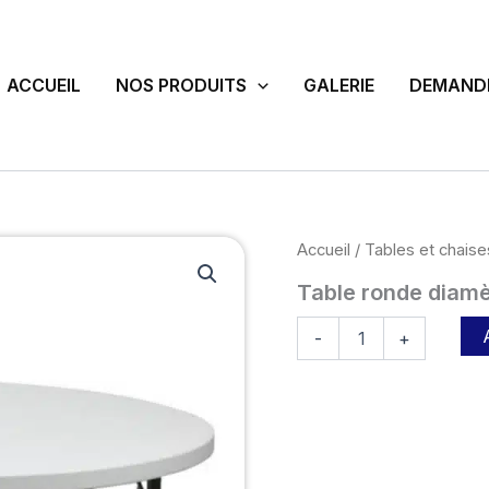
ACCUEIL
NOS PRODUITS
GALERIE
DEMANDE
quantité
Accueil
/
Tables et chaise
de
Table ronde diam
Table
ronde
diamètre
-
+
180cm